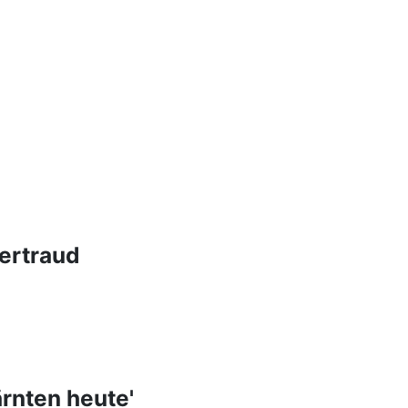
Gertraud
ärnten heute'