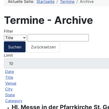
Aktuelle Seite:
Startseite
Termine
Archive
Termine - Archive
Filter
Suchen
Zurücksetzen
Limit
Date
Title
Venue
City
State
Category
Hl. Messe in der Pfarrkirche St. G