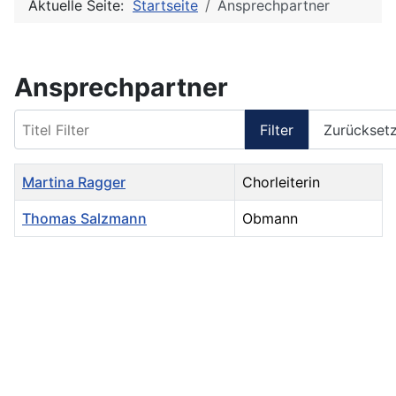
Aktuelle Seite:
Startseite
Ansprechpartner
Ansprechpartner
Titel Filter
Filter
Zurückset
Name
Details
Martina Ragger
Chorleiterin
Thomas Salzmann
Obmann
Kontakte,