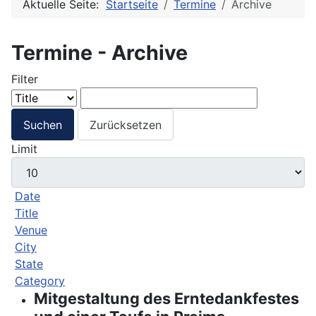
Aktuelle Seite:
Startseite
Termine
Archive
Termine - Archive
Filter
Suchen
Zurücksetzen
Limit
Date
Title
Venue
City
State
Category
Mitgestaltung des Erntedankfestes