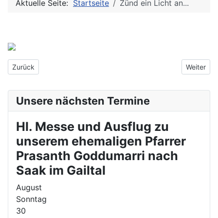
Aktuelle Seite:
Startseite
Zünd ein Licht an...
Vorheriger Beitrag: Eine musikalische Reise durch das Kirchenjah
Nächster 
Zurück
Weiter
Unsere nächsten Termine
Hl. Messe und Ausflug zu
unserem ehemaligen Pfarrer
Prasanth Goddumarri nach
Saak im Gailtal
August
Sonntag
30